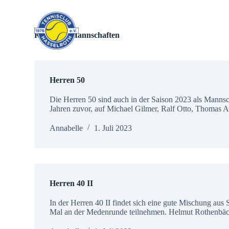
Z
u
m
Kategorie
Mannschaften
I
n
h
a
l
Herren 50
t
s
Die Herren 50 sind auch in der Saison 2023 als Mannsc
p
Jahren zuvor, auf Michael Gilmer, Ralf Otto, Thomas
r
i
Annabelle
1. Juli 2023
n
g
e
n
Herren 40 II
In der Herren 40 II findet sich eine gute Mischung aus
Mal an der Medenrunde teilnehmen. Helmut Rothenbäc