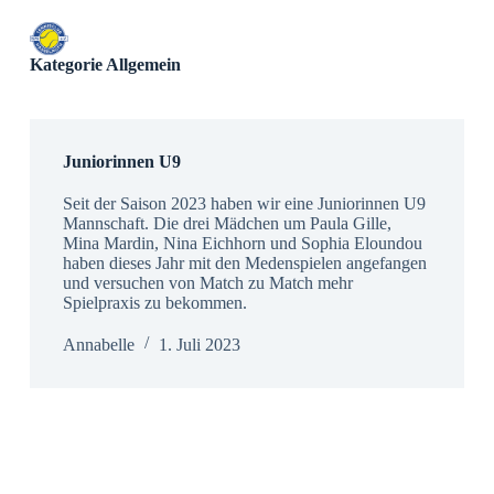
Z
u
m
Kategorie
Allgemein
I
n
h
a
l
Juniorinnen U9
t
s
Seit der Saison 2023 haben wir eine Juniorinnen U9
p
Mannschaft. Die drei Mädchen um Paula Gille,
r
Mina Mardin, Nina Eichhorn und Sophia Eloundou
i
haben dieses Jahr mit den Medenspielen angefangen
n
und versuchen von Match zu Match mehr
g
Spielpraxis zu bekommen.
e
n
Annabelle
1. Juli 2023