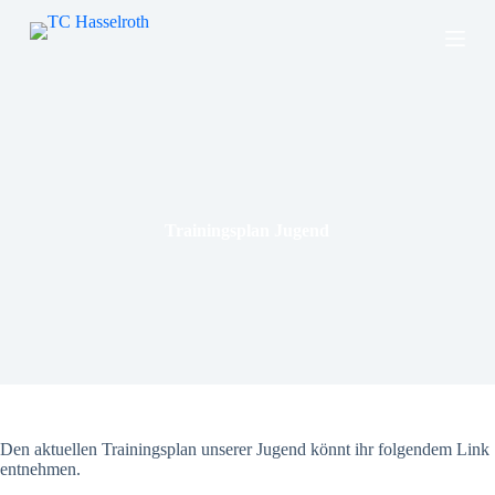
Z
u
m
I
n
h
a
l
t
s
p
Trainingsplan Jugend
r
i
n
g
e
n
Den aktuellen Trainingsplan unserer Jugend könnt ihr folgendem Link
entnehmen.